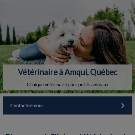
IvcPractices.HeaderNav.Search.Label
Envoyer
Vétérinaire à Amqui, Québec
Clinique vétérinaire pour petits animaux
Contactez-nous